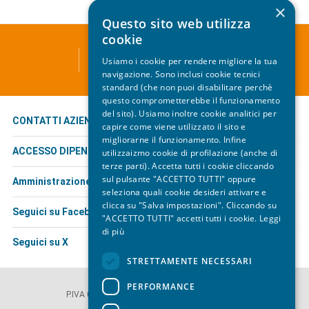
×
Questo sito web utilizza
cookie
ATC - TRASPORTO PUBBLICO LOCALE
Usiamo i cookie per rendere migliore la tua
Via Leopardi, 1 - 19124 La Spezia
navigazione. Sono inclusi cookie tecnici
standard (che non puoi disabilitare perchè
questo comprometterebbe il funzionamento
del sito). Usiamo inoltre cookie analitici per
CONTATTI AZIENDALI
capire come viene utilizzato il sito e
migliorarne il funzionamento. Infine
ACCESSO DIPENDENTI
utilizzaizmo cookie di profilazione (anche di
terze parti). Accetta tutti i cookie cliccando
sul pulsante "ACCETTO TUTTI" oppure
Amministrazione trasparente
seleziona quali cookie desideri attivare e
clicca su "Salva impostazioni". Cliccando su
Seguici su Facebook
"ACCETTO TUTTI" accetti tutti i cookie.
Leggi
di più
Seguici su X
STRETTAMENTE NECESSARI
© ATC Esercizio S.p.A.
PERFORMANCE
P.IVA 01222260117 | Iscrizione REA SP 110812
PEC atceserciziospa@legalmail.it