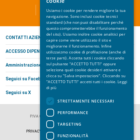
cookie
ATC - TRASPORTO PUBBLICO LOCALE
Usiamo i cookie per rendere migliore la tua
Via Leopardi, 1 - 19124 La Spezia
navigazione. Sono inclusi cookie tecnici
standard (che non puoi disabilitare perchè
questo comprometterebbe il funzionamento
del sito). Usiamo inoltre cookie analitici per
CONTATTI AZIENDALI
capire come viene utilizzato il sito e
migliorarne il funzionamento. Infine
ACCESSO DIPENDENTI
utilizzaizmo cookie di profilazione (anche di
terze parti). Accetta tutti i cookie cliccando
sul pulsante "ACCETTO TUTTI" oppure
Amministrazione trasparente
seleziona quali cookie desideri attivare e
clicca su "Salva impostazioni". Cliccando su
Seguici su Facebook
"ACCETTO TUTTI" accetti tutti i cookie.
Leggi
di più
Seguici su X
STRETTAMENTE NECESSARI
© ATC Esercizio S.p.A.
PERFORMANCE
P.IVA 01222260117 | Iscrizione REA SP 110812
PEC atceserciziospa@legalmail.it
TARGETING
PRIVACY POLICY
|
COOKIE
|
COOKIE SETTINGS
FUNZIONALITÀ