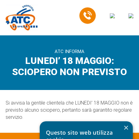
EN
ATC INFORMA
LUNEDI’ 18 MAGGIO:
SCIOPERO NON PREVISTO
Si avvisa la gentile clientela che LUNEDI’ 18 MAGGIO non è
previsto alcuno sciopero, pertanto sarà garantito regolare
servizio.
×
Questo sito web utilizza