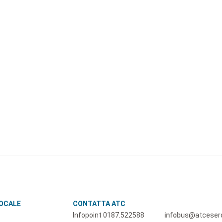
LOCALE
CONTATTA ATC
Infopoint 0187.522588
infobus@atceserci