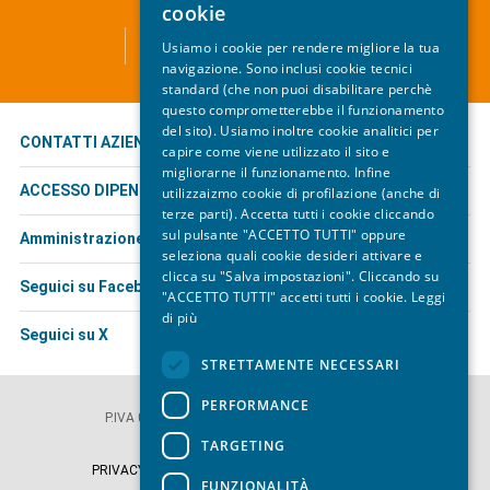
cookie
ATC - TRASPORTO PUBBLICO LOCALE
Usiamo i cookie per rendere migliore la tua
Via Leopardi, 1 - 19124 La Spezia
navigazione. Sono inclusi cookie tecnici
standard (che non puoi disabilitare perchè
questo comprometterebbe il funzionamento
del sito). Usiamo inoltre cookie analitici per
CONTATTI AZIENDALI
capire come viene utilizzato il sito e
migliorarne il funzionamento. Infine
ACCESSO DIPENDENTI
utilizzaizmo cookie di profilazione (anche di
terze parti). Accetta tutti i cookie cliccando
sul pulsante "ACCETTO TUTTI" oppure
Amministrazione trasparente
seleziona quali cookie desideri attivare e
clicca su "Salva impostazioni". Cliccando su
Seguici su Facebook
"ACCETTO TUTTI" accetti tutti i cookie.
Leggi
di più
Seguici su X
STRETTAMENTE NECESSARI
© ATC Esercizio S.p.A.
PERFORMANCE
P.IVA 01222260117 | Iscrizione REA SP 110812
PEC atceserciziospa@legalmail.it
TARGETING
PRIVACY POLICY
|
COOKIE
|
COOKIE SETTINGS
FUNZIONALITÀ