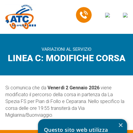
EN
VARIAZIONI AL SERVIZIO
LINEA C: MODIFICHE CORSA
Si comunica che da
Venerdì 2 Gennaio 2026
viene
modificato il percorso della corsa in partenza da La
Spezia FS per Pian di Follo e Ceparana. Nello specifico la
corsa delle ore 19:55 transiterà da Via
Migliarina/Buonviaggio.
×
Questo sito web utilizza