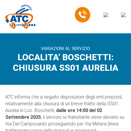
EN
VARIAZIONI AL SERVIZIO
LOCALITA’ BOSCHETTI:
CHIUSURA SS01 AURELIA
ATC informa che a seguito disposizioni degli enti preposti,
relativamente alla chiusura di un breve tratto della SS01
Aurelia in Loc. Boschetti,
dalle ore 14:00 del 02
Settembre 2025
, il servizio ivi transitante viene deviato su
Via Del Camposanto proseguendo per Via Melara (linea
tratteggiata rossa nella mappa) e proseguirà