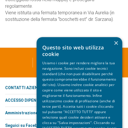
regolarmente.
Viene istituita una fermata temporanea in Via Aurelia (in
sostituzione della fermata “boschetti est” dir. Sarzana).
×
Questo sito web utilizza
cookie
ATC - TRASPORTO PUBBLICO LOCALE
Usiamo i cookie per rendere migliore la tua
Via Leopardi, 1 - 19124 La Spezia
navigazione. Sono inclusi cookie tecnici
standard (che non puoi disabilitare perchè
questo comprometterebbe il funzionamento
del sito). Usiamo inoltre cookie analitici per
CONTATTI AZIENDALI
capire come viene utilizzato il sito e
migliorarne il funzionamento. Infine
ACCESSO DIPENDENTI
utilizzaizmo cookie di profilazione (anche di
terze parti). Accetta tutti i cookie cliccando
sul pulsante "ACCETTO TUTTI" oppure
Amministrazione trasparente
seleziona quali cookie desideri attivare e
clicca su "Salva impostazioni". Cliccando su
Seguici su Facebook