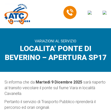
EN
VARIAZIONI AL SERVIZIO
LOCALITA’ PONTE DI
BEVERINO – APERTURA SP17
Si informa che da
Martedì 9 Dicembre
2025
sarà riaperto
al transito veicolare il ponte sul fiume Vara in località
Cavanella.
Pertanto il servizio di Trasporto Pubblico riprenderà il
percorso ed orari originali.