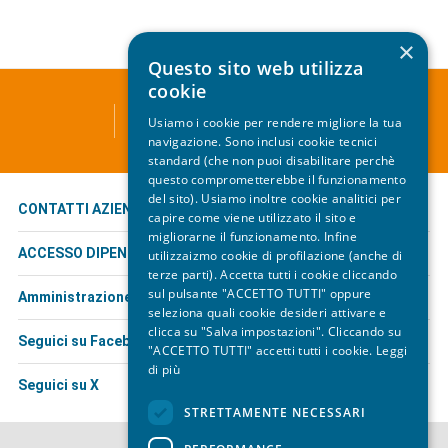
×
Questo sito web utilizza
cookie
ATC - TRASPORTO PUBBLICO LOCALE
Usiamo i cookie per rendere migliore la tua
Via Leopardi, 1 - 19124 La Spezia
navigazione. Sono inclusi cookie tecnici
standard (che non puoi disabilitare perchè
questo comprometterebbe il funzionamento
del sito). Usiamo inoltre cookie analitici per
CONTATTI AZIENDALI
capire come viene utilizzato il sito e
migliorarne il funzionamento. Infine
ACCESSO DIPENDENTI
utilizzaizmo cookie di profilazione (anche di
terze parti). Accetta tutti i cookie cliccando
sul pulsante "ACCETTO TUTTI" oppure
Amministrazione trasparente
seleziona quali cookie desideri attivare e
clicca su "Salva impostazioni". Cliccando su
Seguici su Facebook
"ACCETTO TUTTI" accetti tutti i cookie.
Leggi
di più
Seguici su X
STRETTAMENTE NECESSARI
© ATC Esercizio S.p.A.